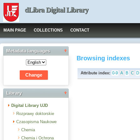
dLibra Digital Library
MAIN PAGE
COLLECTIONS
CONTACT
Metadata languages
Browsing indexes
Attribute index:
0-9
A
B
C
D
Library
Digital Library UJD
Rozprawy doktorskie
Czasopisma Naukowe
Chemia
Chemia i Ochrona