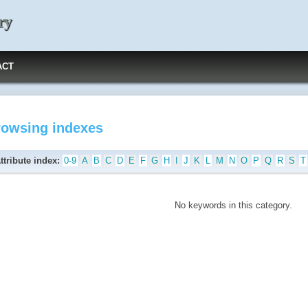
ry
ACT
rowsing indexes
ttribute index:
0-9
A
B
C
D
E
F
G
H
I
J
K
L
M
N
O
P
Q
R
S
T
No keywords in this category.