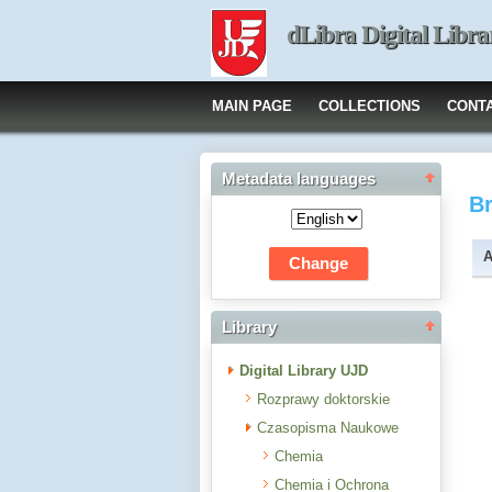
dLibra Digital Libra
MAIN PAGE
COLLECTIONS
CONT
Metadata languages
B
A
Library
Digital Library UJD
Rozprawy doktorskie
Czasopisma Naukowe
Chemia
Chemia i Ochrona