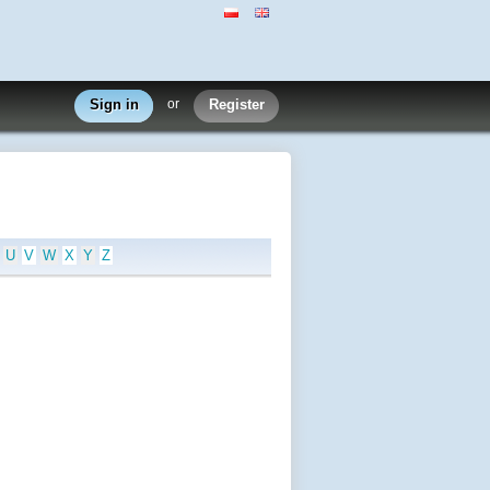
Sign in
or
Register
U
V
W
X
Y
Z