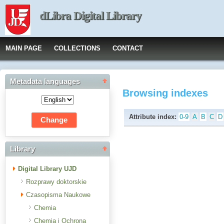
dLibra Digital Library
MAIN PAGE
COLLECTIONS
CONTACT
Metadata languages
Browsing indexes
Attribute index:
0-9
A
B
C
D
Library
Digital Library UJD
Rozprawy doktorskie
Czasopisma Naukowe
Chemia
Chemia i Ochrona