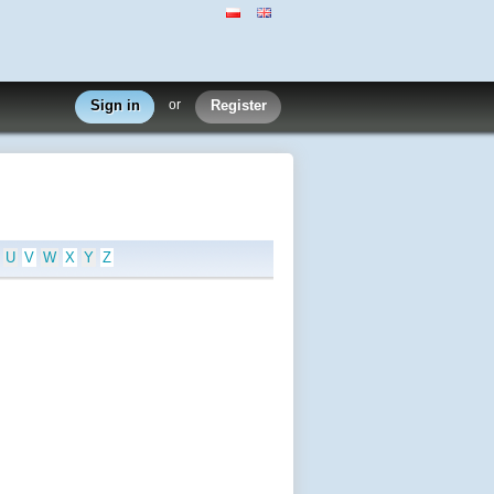
Sign in
or
Register
U
V
W
X
Y
Z