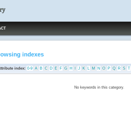
ry
ACT
rowsing indexes
ttribute index:
0-9
A
B
C
D
E
F
G
H
I
J
K
L
M
N
O
P
Q
R
S
T
No keywords in this category.