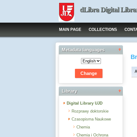
dLibra Digital Libra
MAIN PAGE
COLLECTIONS
CONT
Metadata languages
B
A
Library
Digital Library UJD
Rozprawy doktorskie
Czasopisma Naukowe
Chemia
Chemia i Ochrona