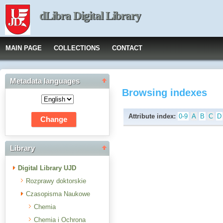
dLibra Digital Library
MAIN PAGE
COLLECTIONS
CONTACT
Metadata languages
Browsing indexes
Attribute index:
0-9
A
B
C
D
Library
Digital Library UJD
Rozprawy doktorskie
Czasopisma Naukowe
Chemia
Chemia i Ochrona