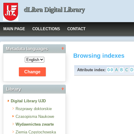
dLibra Digital Library
MAIN PAGE
COLLECTIONS
CONTACT
Metadata languages
Browsing indexes
Attribute index:
0-9
A
B
C
D
Library
Digital Library UJD
Rozprawy doktorskie
Czasopisma Naukowe
Wydawnictwa zwarte
Ziemia Częstochowska