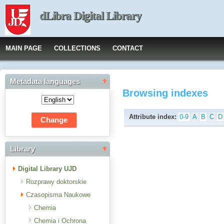
dLibra Digital Library
MAIN PAGE
COLLECTIONS
CONTACT
Metadata languages
Browsing indexes
Attribute index:
0-9
A
B
C
D
Library
Digital Library UJD
Rozprawy doktorskie
Czasopisma Naukowe
Chemia
Chemia i Ochrona