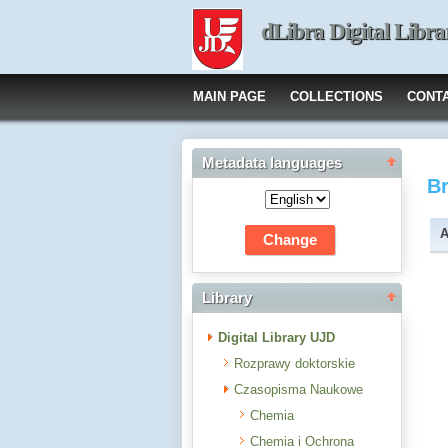
dLibra Digital Libra
MAIN PAGE
COLLECTIONS
CONT
Metadata languages
B
A
Library
Digital Library UJD
Rozprawy doktorskie
Czasopisma Naukowe
Chemia
Chemia i Ochrona