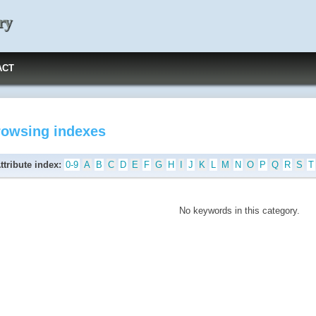
ry
ACT
rowsing indexes
ttribute index:
0-9
A
B
C
D
E
F
G
H
I
J
K
L
M
N
O
P
Q
R
S
T
No keywords in this category.