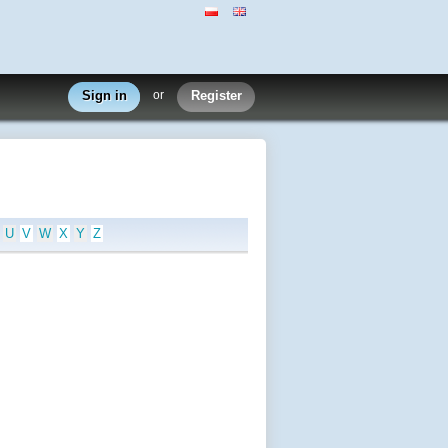
Sign in
or
Register
U
V
W
X
Y
Z