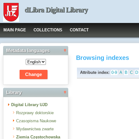
dLibra Digital Library
MAIN PAGE
COLLECTIONS
CONTACT
Metadata languages
Browsing indexes
Attribute index:
0-9
A
B
C
D
Library
Digital Library UJD
Rozprawy doktorskie
Czasopisma Naukowe
Wydawnictwa zwarte
Ziemia Częstochowska