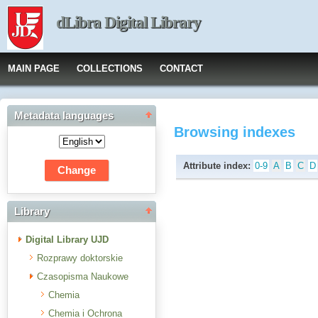
dLibra Digital Library
MAIN PAGE
COLLECTIONS
CONTACT
Metadata languages
Browsing indexes
Attribute index:
0-9
A
B
C
D
Library
Digital Library UJD
Rozprawy doktorskie
Czasopisma Naukowe
Chemia
Chemia i Ochrona