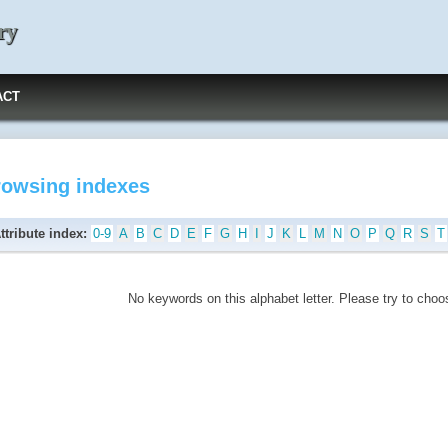
ry
ACT
rowsing indexes
ttribute index:
0-9
A
B
C
D
E
F
G
H
I
J
K
L
M
N
O
P
Q
R
S
T
No keywords on this alphabet letter. Please try to choos