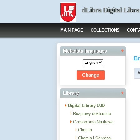
dLibra Digital Libra
MAIN PAGE
COLLECTIONS
CONT
Metadata languages
B
A
Library
Digital Library UJD
Rozprawy doktorskie
Czasopisma Naukowe
Chemia
Chemia i Ochrona