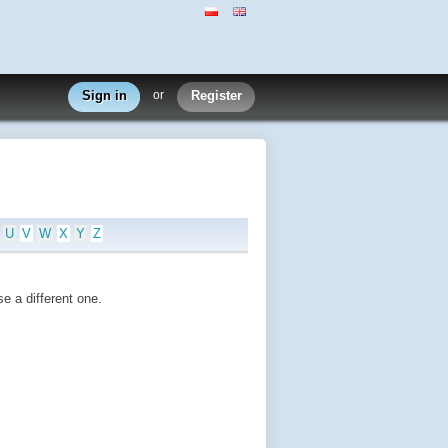
Sign in
or
Register
U
V
W
X
Y
Z
e a different one.