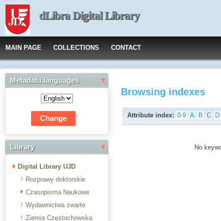
dLibra Digital Library
MAIN PAGE
COLLECTIONS
CONTACT
Metadata languages
Browsing indexes
Attribute index:
0-9
A
B
C
D
Library
No keywor
Digital Library UJD
Rozprawy doktorskie
Czasopisma Naukowe
Wydawnictwa zwarte
Ziemia Częstochowska