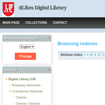
dLibra Digital Library
MAIN PAGE
COLLECTIONS
CONTACT
Metadata languages
Browsing indexes
Attribute index:
0-9
A
B
C
D
Library
Digital Library UJD
Rozprawy doktorskie
Czasopisma Naukowe
Chemia
Chemia i Ochrona