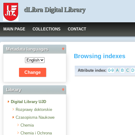
dLibra Digital Library
MAIN PAGE
COLLECTIONS
CONTACT
Metadata languages
Browsing indexes
Attribute index:
0-9
A
B
C
D
Library
Digital Library UJD
Rozprawy doktorskie
Czasopisma Naukowe
Chemia
Chemia i Ochrona