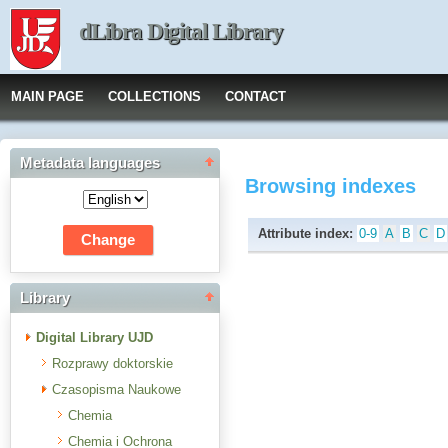
dLibra Digital Library
MAIN PAGE
COLLECTIONS
CONTACT
Metadata languages
Browsing indexes
Attribute index:
0-9
A
B
C
D
Library
Digital Library UJD
Rozprawy doktorskie
Czasopisma Naukowe
Chemia
Chemia i Ochrona