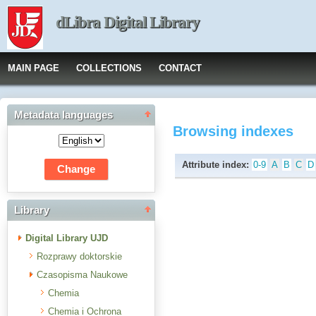
dLibra Digital Library
MAIN PAGE
COLLECTIONS
CONTACT
Metadata languages
Browsing indexes
Attribute index:
0-9
A
B
C
D
Library
Digital Library UJD
Rozprawy doktorskie
Czasopisma Naukowe
Chemia
Chemia i Ochrona