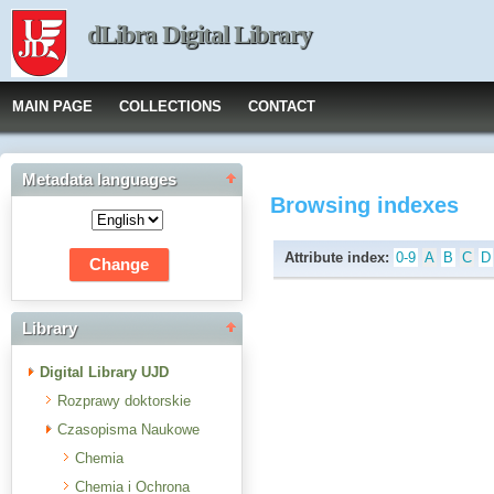
dLibra Digital Library
MAIN PAGE
COLLECTIONS
CONTACT
Metadata languages
Browsing indexes
Attribute index:
0-9
A
B
C
D
Library
Digital Library UJD
Rozprawy doktorskie
Czasopisma Naukowe
Chemia
Chemia i Ochrona