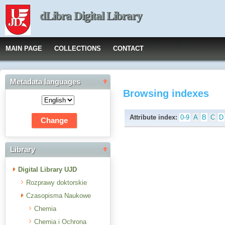
dLibra Digital Library
MAIN PAGE
COLLECTIONS
CONTACT
Metadata languages
Browsing indexes
Attribute index:
0-9
A
B
C
D
Library
Digital Library UJD
Rozprawy doktorskie
Czasopisma Naukowe
Chemia
Chemia i Ochrona