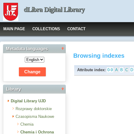
dLibra Digital Library
MAIN PAGE
COLLECTIONS
CONTACT
Metadata languages
Browsing indexes
Attribute index:
0-9
A
B
C
D
Library
Digital Library UJD
Rozprawy doktorskie
Czasopisma Naukowe
Chemia
Chemia i Ochrona