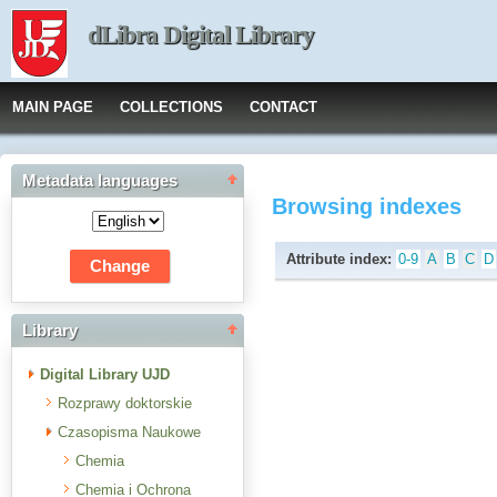
dLibra Digital Library
MAIN PAGE
COLLECTIONS
CONTACT
Metadata languages
Browsing indexes
Attribute index:
0-9
A
B
C
D
Library
Digital Library UJD
Rozprawy doktorskie
Czasopisma Naukowe
Chemia
Chemia i Ochrona