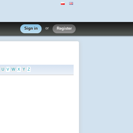
Sign in
or
Register
U
V
W
X
Y
Z