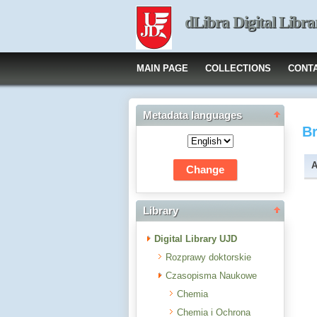
dLibra Digital Libra
MAIN PAGE
COLLECTIONS
CONT
Metadata languages
B
A
Library
Digital Library UJD
Rozprawy doktorskie
Czasopisma Naukowe
Chemia
Chemia i Ochrona