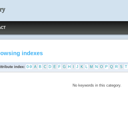
ry
ACT
rowsing indexes
ttribute index:
0-9
A
B
C
D
E
F
G
H
I
J
K
L
M
N
O
P
Q
R
S
T
No keywords in this category.