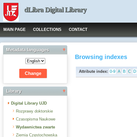
dLibra Digital Library
MAIN PAGE
COLLECTIONS
CONTACT
Metadata languages
Browsing indexes
Attribute index:
0-9
A
B
C
D
Library
Digital Library UJD
Rozprawy doktorskie
Czasopisma Naukowe
Wydawnictwa zwarte
Ziemia Częstochowska