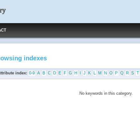
ry
ACT
rowsing indexes
ttribute index:
0-9
A
B
C
D
E
F
G
H
I
J
K
L
M
N
O
P
Q
R
S
T
No keywords in this category.