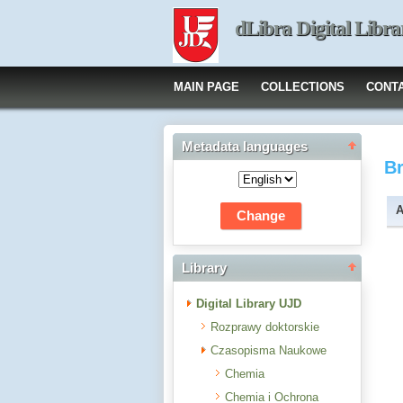
dLibra Digital Libra
MAIN PAGE
COLLECTIONS
CONT
Metadata languages
B
A
Library
Digital Library UJD
Rozprawy doktorskie
Czasopisma Naukowe
Chemia
Chemia i Ochrona