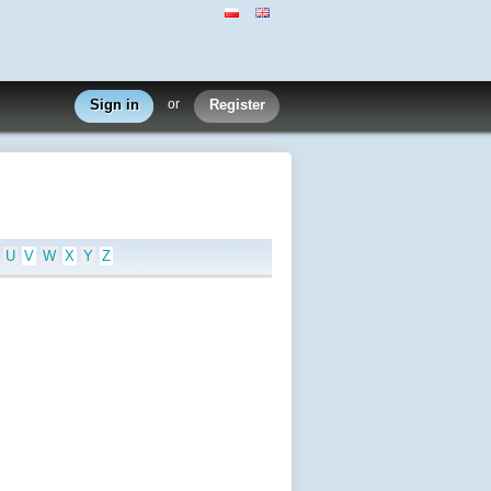
Sign in
or
Register
U
V
W
X
Y
Z