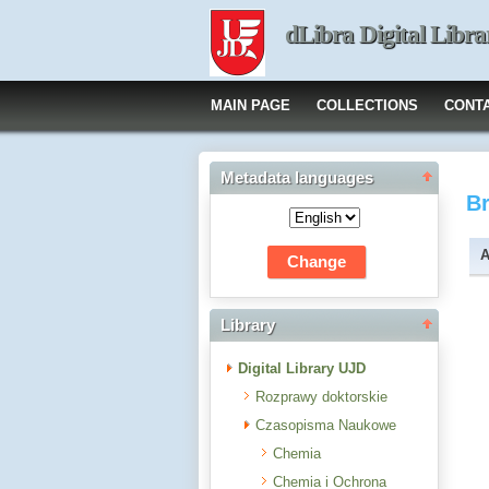
dLibra Digital Libra
MAIN PAGE
COLLECTIONS
CONT
Metadata languages
B
A
Library
Digital Library UJD
Rozprawy doktorskie
Czasopisma Naukowe
Chemia
Chemia i Ochrona