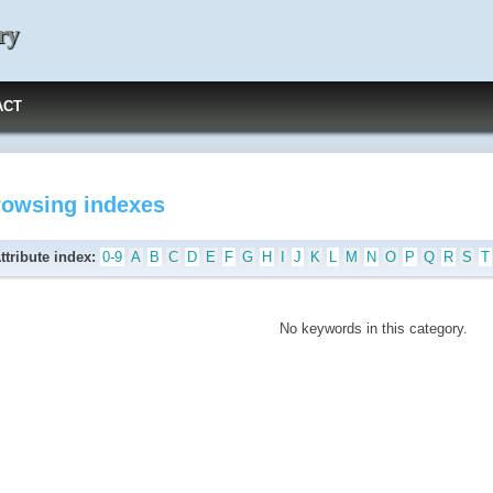
ry
ACT
rowsing indexes
ttribute index:
0-9
A
B
C
D
E
F
G
H
I
J
K
L
M
N
O
P
Q
R
S
T
No keywords in this category.