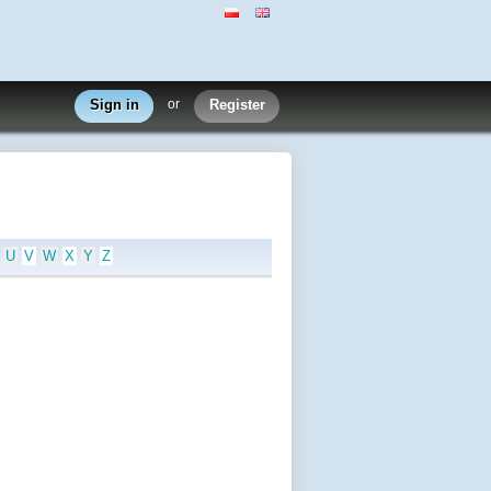
Sign in
or
Register
U
V
W
X
Y
Z