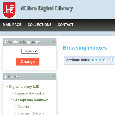
dLibra Digital Library
MAIN PAGE
COLLECTIONS
CONTACT
Metadata languages
Browsing indexes
Attribute index:
0-9
A
B
C
D
Library
Digital Library UJD
Rozprawy doktorskie
Czasopisma Naukowe
Chemia
Chemia i Ochrona