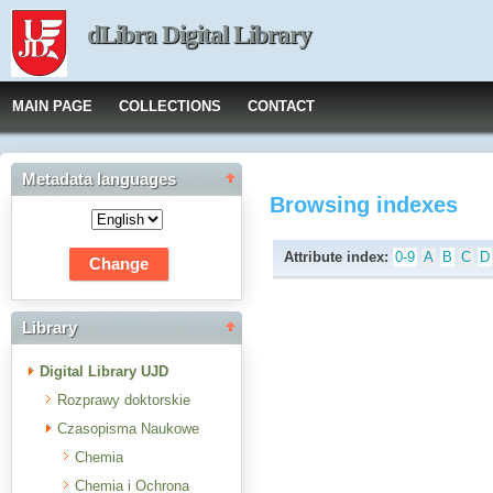
dLibra Digital Library
MAIN PAGE
COLLECTIONS
CONTACT
Metadata languages
Browsing indexes
Attribute index:
0-9
A
B
C
D
Library
Digital Library UJD
Rozprawy doktorskie
Czasopisma Naukowe
Chemia
Chemia i Ochrona