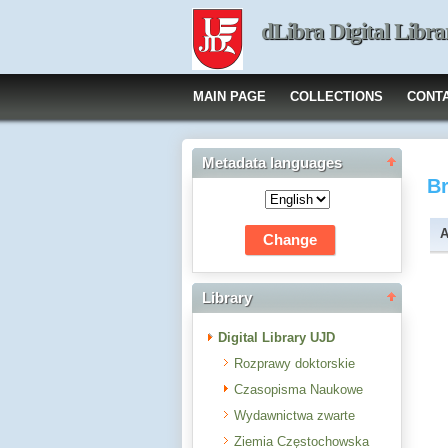
dLibra Digital Libra
MAIN PAGE
COLLECTIONS
CONT
Metadata languages
B
A
Library
Digital Library UJD
Rozprawy doktorskie
Czasopisma Naukowe
Wydawnictwa zwarte
Ziemia Częstochowska