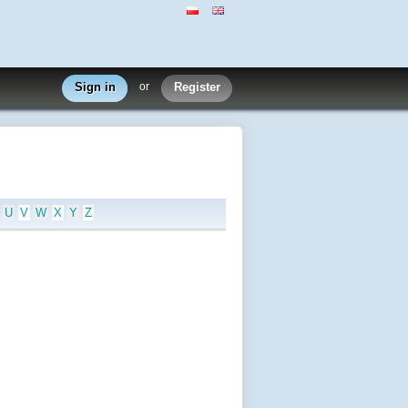
Sign in
or
Register
U
V
W
X
Y
Z