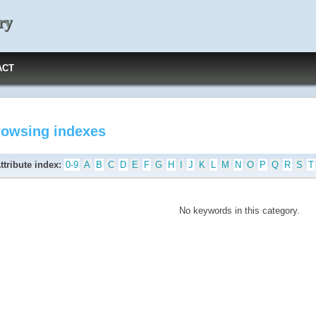
ry
ACT
rowsing indexes
ttribute index:
0-9
A
B
C
D
E
F
G
H
I
J
K
L
M
N
O
P
Q
R
S
T
No keywords in this category.