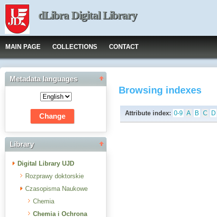
dLibra Digital Library
MAIN PAGE
COLLECTIONS
CONTACT
Metadata languages
Browsing indexes
Attribute index:
0-9
A
B
C
D
Library
Digital Library UJD
Rozprawy doktorskie
Czasopisma Naukowe
Chemia
Chemia i Ochrona