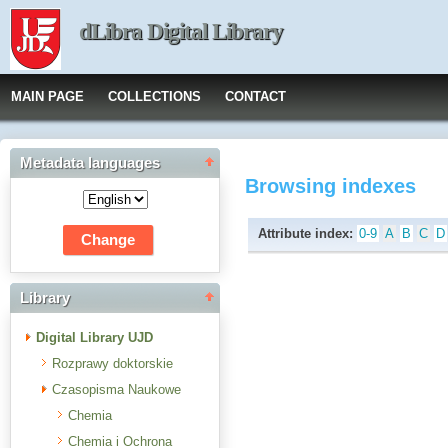
dLibra Digital Library
MAIN PAGE
COLLECTIONS
CONTACT
Metadata languages
Browsing indexes
Attribute index:
0-9
A
B
C
D
Library
Digital Library UJD
Rozprawy doktorskie
Czasopisma Naukowe
Chemia
Chemia i Ochrona