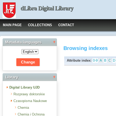
dLibra Digital Library
MAIN PAGE
COLLECTIONS
CONTACT
Metadata languages
Browsing indexes
Attribute index:
0-9
A
B
C
D
Library
Digital Library UJD
Rozprawy doktorskie
Czasopisma Naukowe
Chemia
Chemia i Ochrona