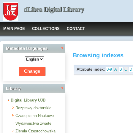
dLibra Digital Library
MAIN PAGE
COLLECTIONS
CONTACT
Metadata languages
Browsing indexes
Attribute index:
0-9
A
B
C
D
Library
Digital Library UJD
Rozprawy doktorskie
Czasopisma Naukowe
Wydawnictwa zwarte
Ziemia Częstochowska