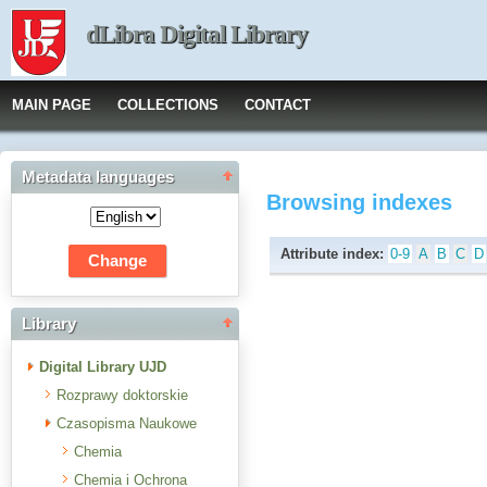
dLibra Digital Library
MAIN PAGE
COLLECTIONS
CONTACT
Metadata languages
Browsing indexes
Attribute index:
0-9
A
B
C
D
Library
Digital Library UJD
Rozprawy doktorskie
Czasopisma Naukowe
Chemia
Chemia i Ochrona