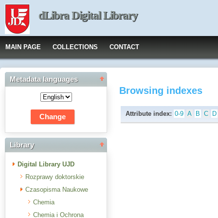
dLibra Digital Library
MAIN PAGE
COLLECTIONS
CONTACT
Metadata languages
Browsing indexes
Attribute index:
0-9
A
B
C
D
Library
Digital Library UJD
Rozprawy doktorskie
Czasopisma Naukowe
Chemia
Chemia i Ochrona