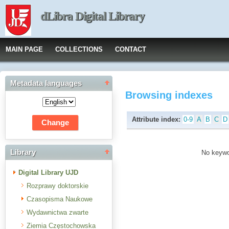
dLibra Digital Library
MAIN PAGE
COLLECTIONS
CONTACT
Metadata languages
Browsing indexes
Attribute index:
0-9
A
B
C
D
Library
No keywor
Digital Library UJD
Rozprawy doktorskie
Czasopisma Naukowe
Wydawnictwa zwarte
Ziemia Częstochowska