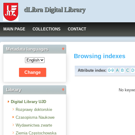
dLibra Digital Library
MAIN PAGE
COLLECTIONS
CONTACT
Metadata languages
Browsing indexes
Attribute index:
0-9
A
B
C
D
Library
No keywor
Digital Library UJD
Rozprawy doktorskie
Czasopisma Naukowe
Wydawnictwa zwarte
Ziemia Częstochowska