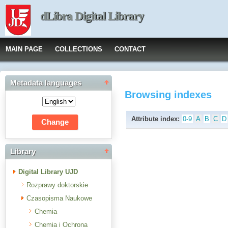
dLibra Digital Library
MAIN PAGE
COLLECTIONS
CONTACT
Metadata languages
Browsing indexes
Attribute index:
0-9
A
B
C
D
Library
Digital Library UJD
Rozprawy doktorskie
Czasopisma Naukowe
Chemia
Chemia i Ochrona