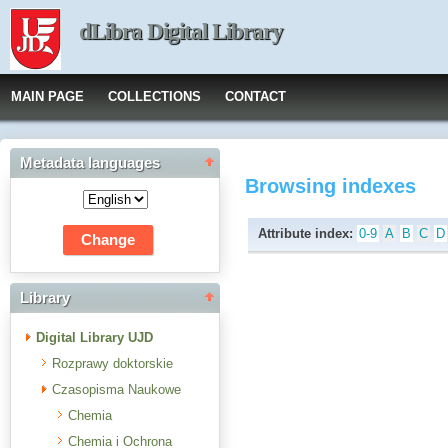
dLibra Digital Library
MAIN PAGE
COLLECTIONS
CONTACT
Metadata languages
Browsing indexes
Attribute index:
0-9
A
B
C
D
Library
Digital Library UJD
Rozprawy doktorskie
Czasopisma Naukowe
Chemia
Chemia i Ochrona