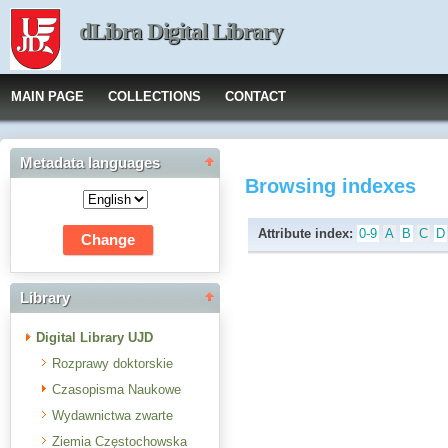
dLibra Digital Library
MAIN PAGE
COLLECTIONS
CONTACT
Metadata languages
Browsing indexes
Attribute index:
0-9
A
B
C
D
Library
Digital Library UJD
Rozprawy doktorskie
Czasopisma Naukowe
Wydawnictwa zwarte
Ziemia Częstochowska