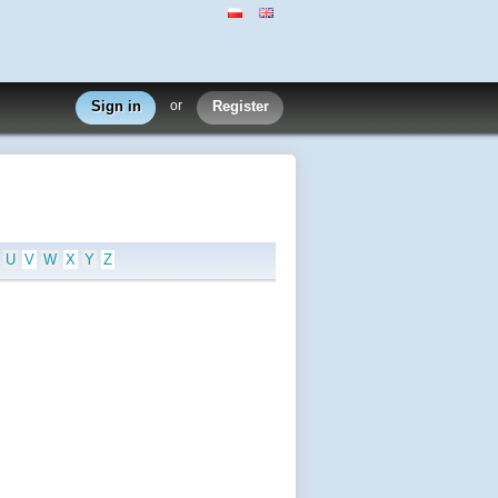
Sign in
or
Register
U
V
W
X
Y
Z