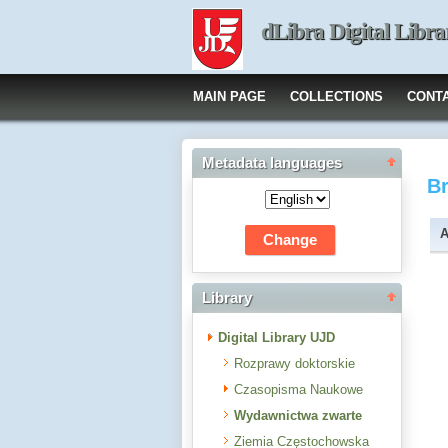
dLibra Digital Libra
MAIN PAGE
COLLECTIONS
CONT
Metadata languages
B
A
Library
Digital Library UJD
Rozprawy doktorskie
Czasopisma Naukowe
Wydawnictwa zwarte
Ziemia Częstochowska