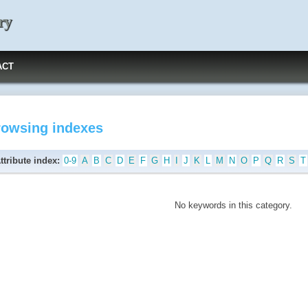
ry
ACT
rowsing indexes
ttribute index:
0-9
A
B
C
D
E
F
G
H
I
J
K
L
M
N
O
P
Q
R
S
T
No keywords in this category.