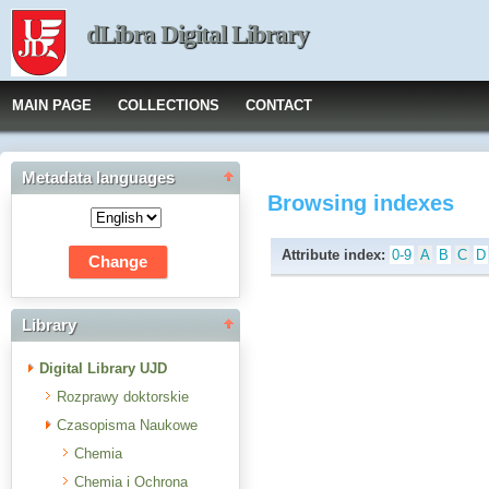
dLibra Digital Library
MAIN PAGE
COLLECTIONS
CONTACT
Metadata languages
Browsing indexes
Attribute index:
0-9
A
B
C
D
Library
Digital Library UJD
Rozprawy doktorskie
Czasopisma Naukowe
Chemia
Chemia i Ochrona