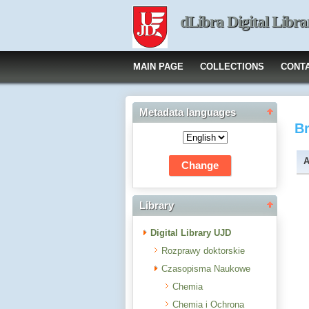
dLibra Digital Libra
MAIN PAGE
COLLECTIONS
CONT
Metadata languages
B
A
Library
Digital Library UJD
Rozprawy doktorskie
Czasopisma Naukowe
Chemia
Chemia i Ochrona