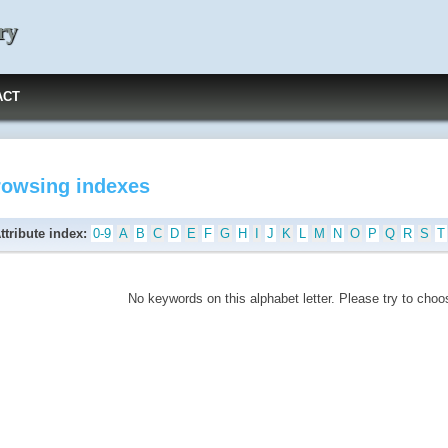
ry
ACT
rowsing indexes
ttribute index:
0-9
A
B
C
D
E
F
G
H
I
J
K
L
M
N
O
P
Q
R
S
T
No keywords on this alphabet letter. Please try to choos