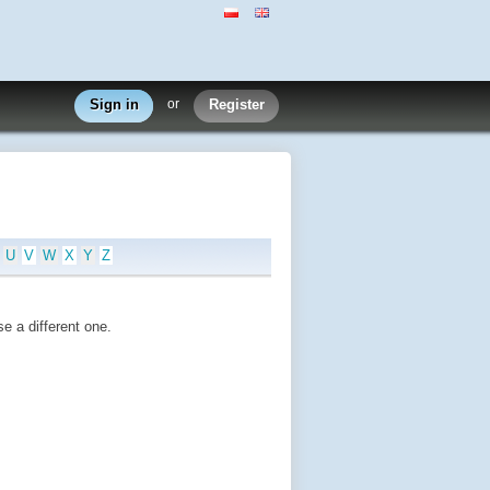
Sign in
or
Register
U
V
W
X
Y
Z
e a different one.