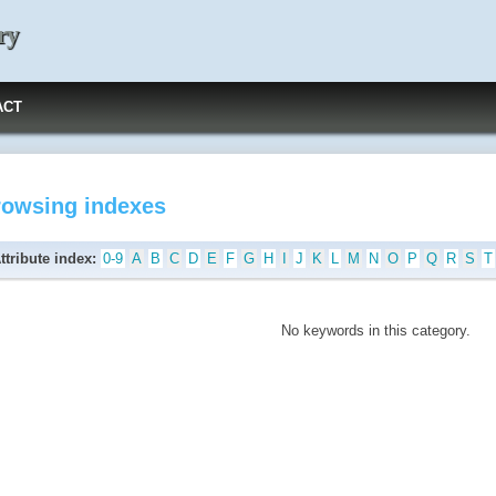
ry
ACT
rowsing indexes
ttribute index:
0-9
A
B
C
D
E
F
G
H
I
J
K
L
M
N
O
P
Q
R
S
T
No keywords in this category.