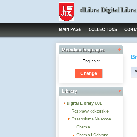
dLibra Digital Libra
MAIN PAGE
COLLECTIONS
CONT
Metadata languages
B
A
Library
Digital Library UJD
Rozprawy doktorskie
Czasopisma Naukowe
Chemia
Chemia i Ochrona