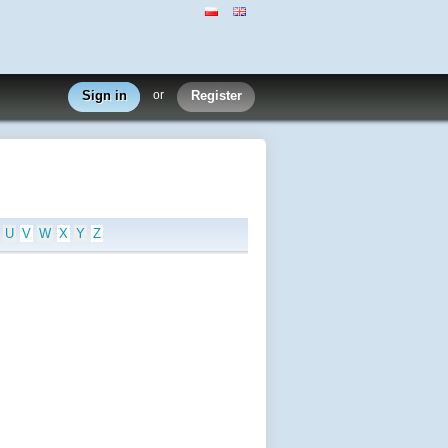
Sign in
or
Register
U
V
W
X
Y
Z