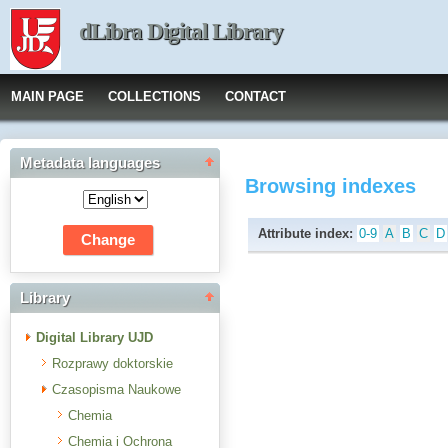
dLibra Digital Library
MAIN PAGE
COLLECTIONS
CONTACT
Metadata languages
Browsing indexes
Attribute index:
0-9
A
B
C
D
Library
Digital Library UJD
Rozprawy doktorskie
Czasopisma Naukowe
Chemia
Chemia i Ochrona