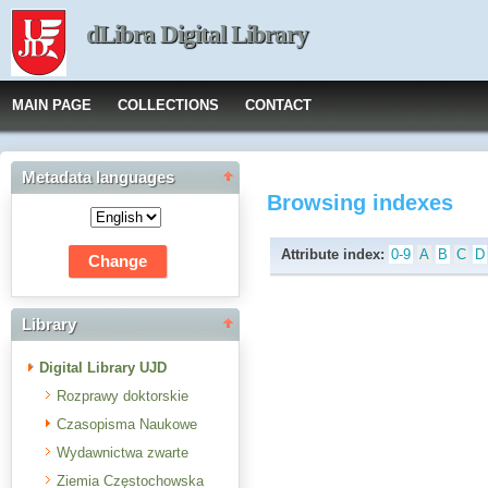
dLibra Digital Library
MAIN PAGE
COLLECTIONS
CONTACT
Metadata languages
Browsing indexes
Attribute index:
0-9
A
B
C
D
Library
Digital Library UJD
Rozprawy doktorskie
Czasopisma Naukowe
Wydawnictwa zwarte
Ziemia Częstochowska