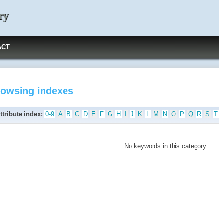
ry
ACT
rowsing indexes
ttribute index:
0-9
A
B
C
D
E
F
G
H
I
J
K
L
M
N
O
P
Q
R
S
T
No keywords in this category.