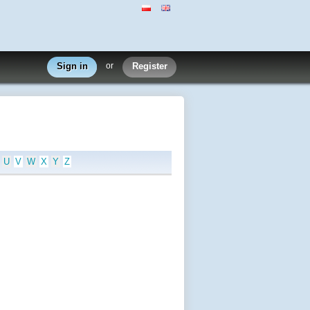
Sign in
or
Register
U
V
W
X
Y
Z