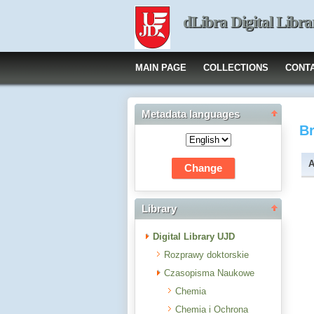
dLibra Digital Libra
MAIN PAGE
COLLECTIONS
CONT
Metadata languages
B
A
Library
Digital Library UJD
Rozprawy doktorskie
Czasopisma Naukowe
Chemia
Chemia i Ochrona