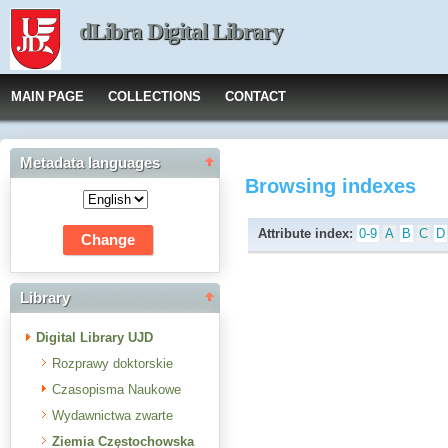
dLibra Digital Library
MAIN PAGE
COLLECTIONS
CONTACT
Metadata languages
Browsing indexes
Attribute index:
0-9
A
B
C
D
Library
Digital Library UJD
Rozprawy doktorskie
Czasopisma Naukowe
Wydawnictwa zwarte
Ziemia Częstochowska