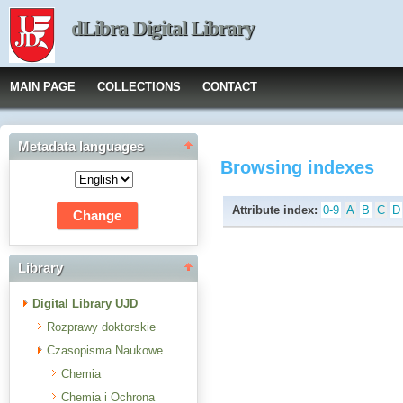
dLibra Digital Library
MAIN PAGE
COLLECTIONS
CONTACT
Metadata languages
Browsing indexes
Attribute index:
0-9
A
B
C
D
Library
Digital Library UJD
Rozprawy doktorskie
Czasopisma Naukowe
Chemia
Chemia i Ochrona