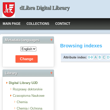
dLibra Digital Library
MAIN PAGE
COLLECTIONS
CONTACT
Metadata languages
Browsing indexes
Attribute index:
0-9
A
B
C
D
Library
Digital Library UJD
Rozprawy doktorskie
Czasopisma Naukowe
Chemia
Chemia i Ochrona