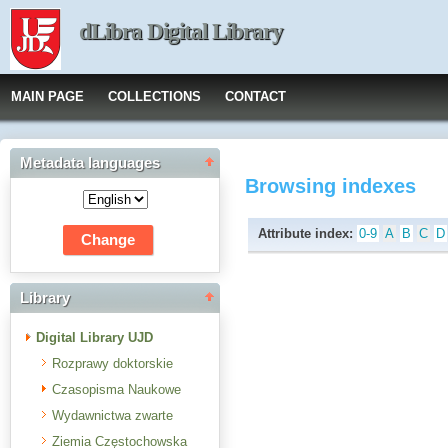
dLibra Digital Library
MAIN PAGE
COLLECTIONS
CONTACT
Metadata languages
Browsing indexes
Attribute index:
0-9
A
B
C
D
Library
Digital Library UJD
Rozprawy doktorskie
Czasopisma Naukowe
Wydawnictwa zwarte
Ziemia Częstochowska