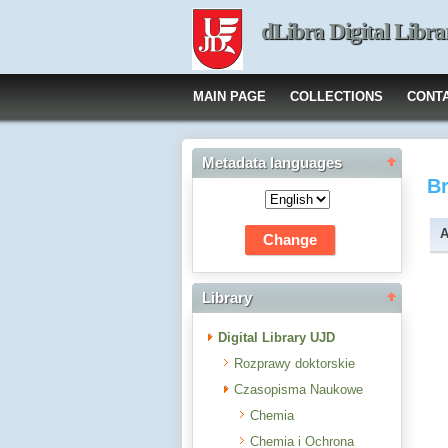
dLibra Digital Libra
MAIN PAGE
COLLECTIONS
CONT
Metadata languages
B
A
Library
Digital Library UJD
Rozprawy doktorskie
Czasopisma Naukowe
Chemia
Chemia i Ochrona