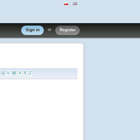
Sign in
or
Register
U
V
W
X
Y
Z