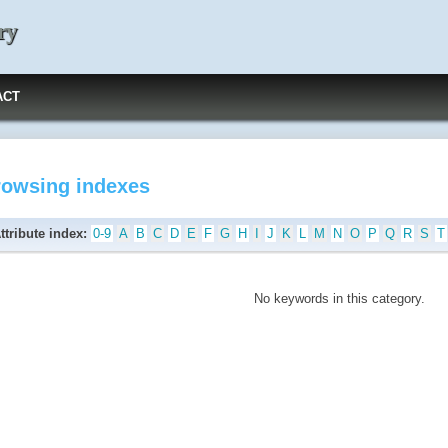
ry
ACT
rowsing indexes
ttribute index:
0-9
A
B
C
D
E
F
G
H
I
J
K
L
M
N
O
P
Q
R
S
T
No keywords in this category.